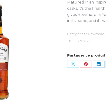
Matured in an inspi
casks, it’s the final
gives Bowmore 15 Yea
in its name, and its w
Catégories :
Bowmore
,
UGS :
320785
Partager ce produit
Share
Share
Sha
on
on
on
X
Pinterest
Lin