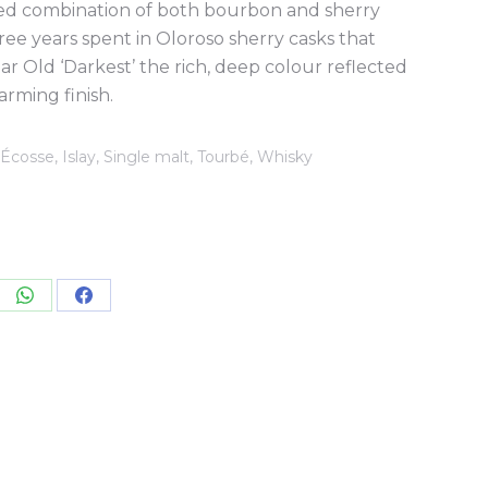
red combination of both bourbon and sherry
 three years spent in Oloroso sherry casks that
r Old ‘Darkest’ the rich, deep colour reflected
arming finish.
Écosse
,
Islay
,
Single malt
,
Tourbé
,
Whisky
re
Share
Share
on
on
kedIn
WhatsApp
Facebook