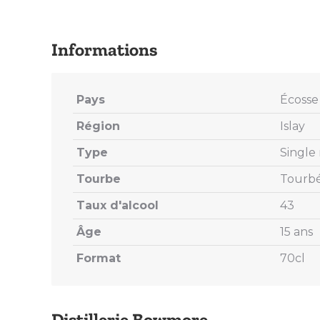
Pays
Écosse
Région
Islay
Type
Single
Tourbe
Tourb
Taux d'alcool
43
Âge
15 ans
Format
70cl
Distillerie Bowmore