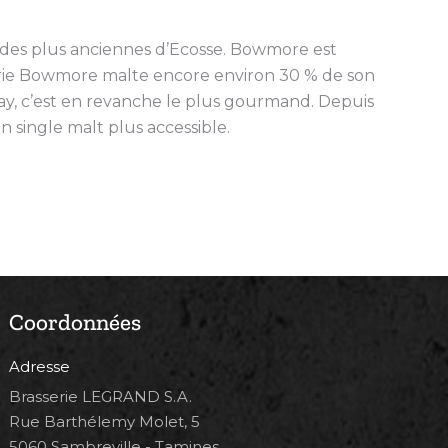
une des plus anciennes d’Ecosse. Bowmore est
lerie Bowmore malte encore environ 30 % de son
slay, c’est en revanche le plus gourmand. Depuis
n single malt plus accessible.
Coordonnées
Adresse
Brasserie LEGRAND S.A.
Rue Barthélemy Molet, 5
5060 Sambreville - Tamines