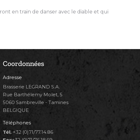
ront en train de danser avec le diable et qui
Coordonnées
Adresse
Brasserie LEGRAND S.A.
Rue Barthélemy Molet, 5
5060 Sambreville - Tamines
BELGIQUE
Téléphones
Tél.
+32 (0)71/77.14.86
Fax
+32 (0)71/76.18.69