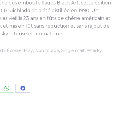
rie des embouteillages Black Art, cette édition
t Bruichladdich a été distillée en 1990. Un
es vieillis 23 ans en fûts de chêne américain et
rie, et mis en fût sans réduction et sans rajout de
isky intense et aromatique.
ish
,
Écosse
,
Islay
,
Non tourbé
,
Single malt
,
Whisky
re
Share
Share
on
on
kedIn
WhatsApp
Facebook