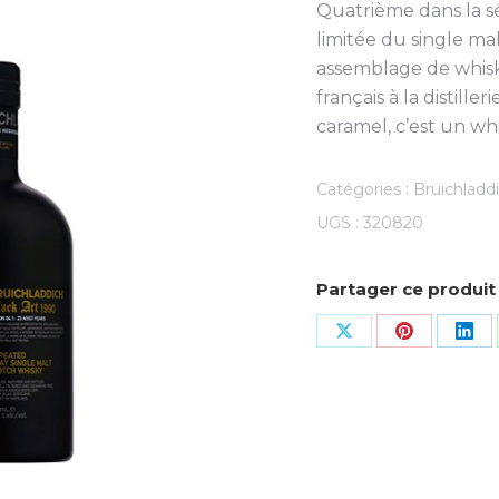
Quatrième dans la sé
limitée du single mal
assemblage de whiski
français à la distille
caramel, c’est un wh
Catégories :
Bruichladd
UGS :
320820
Partager ce produit
Share
Share
Sha
on
on
on
X
Pinterest
Lin