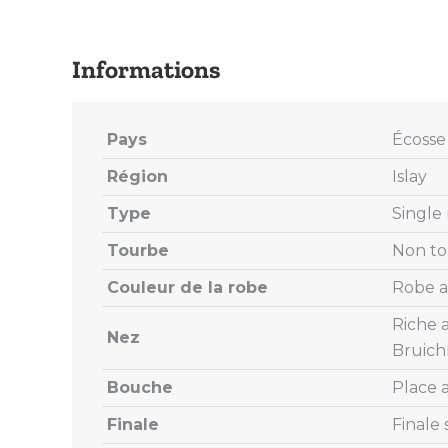
Pays
Écosse
Région
Islay
Type
Single
Tourbe
Non t
Couleur de la robe
Robe a
Riche a
Nez
Bruich
Bouche
Place a
Finale
Finale 