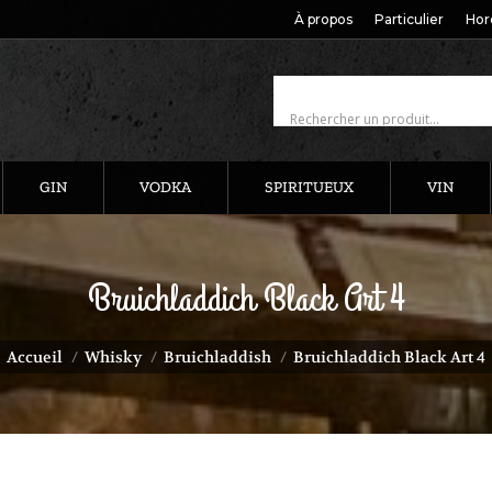
À propos
Particulier
Hor
GIN
VODKA
SPIRITUEUX
VIN
Bruichladdich Black Art 4
us êtes ici :
Accueil
Whisky
Bruichladdish
Bruichladdich Black Art 4