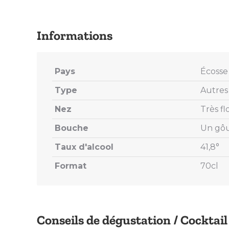
Pays
Écosse
Type
Autres 
Nez
Très fl
Bouche
Un gôu
Taux d'alcool
41,8°
Format
70cl
Conseils de dégustation / Cocktail