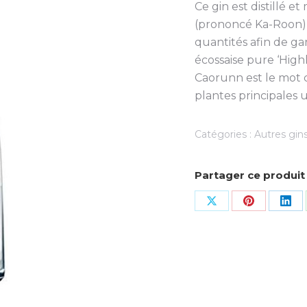
Ce gin est distillé e
(prononcé Ka-Roon) e
quantités afin de ga
écossaise pure ‘High
Caorunn est le mot c
plantes principales u
Catégories :
Autres gin
Partager ce produit
Share
Share
Sha
on
on
on
X
Pinterest
Lin