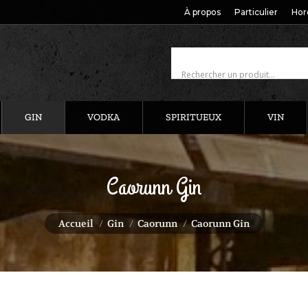
À propos
Particulier
Hor
GIN
VODKA
SPIRITUEUX
VIN
Caorunn Gin
Vous êtes ici :
Accueil
Gin
Caorunn
Caorunn Gin