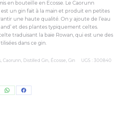
t mis en bouteille en Ecosse. Le Caorunn
st un gin fait à la main et produit en petites
rantir une haute qualité. On y ajoute de l’eau
land’ et des plantes typiquement celtes.
elte traduisant la baie Rowan, qui est une des
tilisées dans ce gin.
s
,
Caorunn
,
Distilled Gin
,
Écosse
,
Gin
UGS :
300840
re
Share
Share
on
on
kedIn
WhatsApp
Facebook