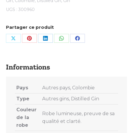
Gin
,
Colombie
,
Distilled Gin
,
Gin
UGS :
300960
Partager ce produit
Share
Share
Share
Share
Share
on
on
on
on
on
X
Pinterest
LinkedIn
WhatsApp
Facebook
Pays
Autres pays, Colombie
Type
Autres gins, Distilled Gin
Couleur
Robe lumineuse, preuve de sa
de la
qualité et clarté.
robe