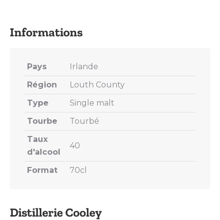
on
on
on
on
on
X
Pinterest
LinkedIn
WhatsApp
Facebook
Pays
Irlande
Région
Louth County
Type
Single malt
Tourbe
Tourbé
Taux
40
d'alcool
Format
70cl
Distillerie Cooley