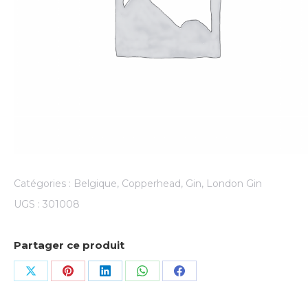
Catégories :
Belgique
,
Copperhead
,
Gin
,
London Gin
UGS :
301008
Partager ce produit
Share
Share
Share
Share
Share
on
on
on
on
on