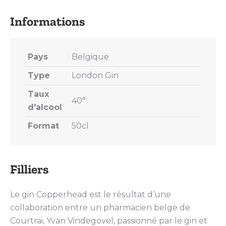
X
Pinterest
LinkedIn
WhatsApp
Facebook
Pays
Belgique
Type
London Gin
Taux
40°
d'alcool
Format
50cl
Filliers
Le gin Copperhead est le résultat d’une
collaboration entre un pharmacien belge de
Courtrai, Yvan Vindegovel, passionné par le gin et