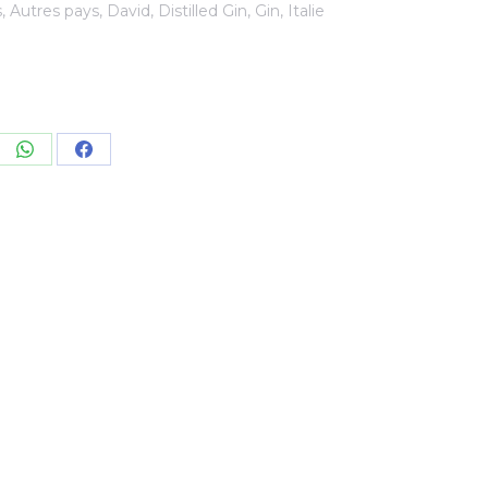
s
,
Autres pays
,
David
,
Distilled Gin
,
Gin
,
Italie
re
Share
Share
on
on
kedIn
WhatsApp
Facebook