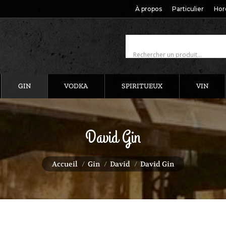
À propos
Particulier
Hor
GIN
VODKA
SPIRITUEUX
VIN
David Gin
Vous êtes ici :
Accueil
Gin
David
David Gin