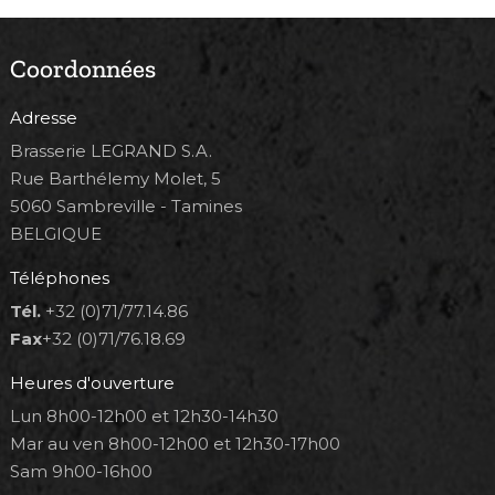
Coordonnées
Adresse
Brasserie LEGRAND S.A.
Rue Barthélemy Molet, 5
5060 Sambreville - Tamines
BELGIQUE
Téléphones
Tél.
+32 (0)71/77.14.86
Fax
+32 (0)71/76.18.69
Heures d'ouverture
Lun 8h00-12h00 et 12h30-14h30
Mar au ven 8h00-12h00 et 12h30-17h00
Sam 9h00-16h00