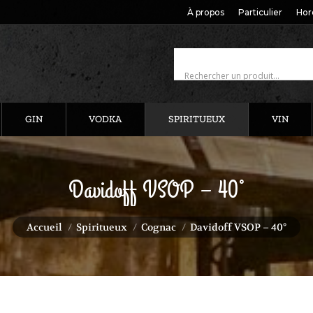
À propos
Particulier
Hor
GIN
VODKA
SPIRITUEUX
VIN
Davidoff VSOP – 40°
Vous êtes ici :
Accueil
Spiritueux
Cognac
Davidoff VSOP – 40°