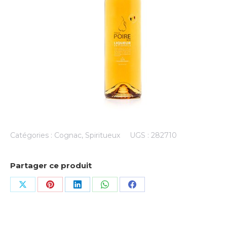
Catégories :
Cognac
,
Spiritueux
UGS :
282710
Partager ce produit
Share
Share
Share
Share
Share
on
on
on
on
on
X
Pinterest
LinkedIn
WhatsApp
Facebook