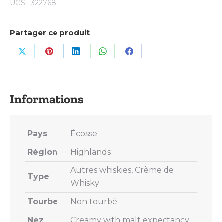
UGS :
322768
Partager ce produit
Share
Share
Share
Share
Share
on
on
on
on
on
X
Pinterest
LinkedIn
WhatsApp
Facebook
Pays
Écosse
Région
Highlands
Autres whiskies, Crème de
Type
Whisky
Tourbe
Non tourbé
Nez
Creamy with malt expectancy.