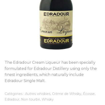
The Edradour Cream Liqueur has been specially
formulated for Edradour Distillery using only the
finest ingredients, which naturally include
Edradour Single Malt.
Catégories :
Autres whiskies
,
Crème de Whisky
,
Écosse
,
Edradour
,
Non tourbé
,
Whisky