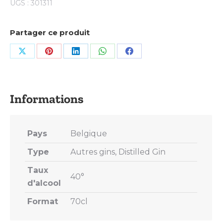
UGS :
301311
Partager ce produit
Share
Share
Share
Share
Share
on
on
on
on
on
X
Pinterest
LinkedIn
WhatsApp
Facebook
Pays
Belgique
Type
Autres gins, Distilled Gin
Taux
40°
d'alcool
Format
70cl