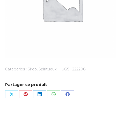
Catégories :
Sirop
,
Spiritueux
UGS :
222208
Partager ce produit
Share
Share
Share
Share
Share
on
on
on
on
on
X
Pinterest
LinkedIn
WhatsApp
Facebook