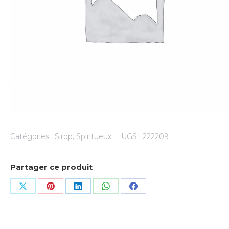
Catégories :
Sirop
,
Spiritueux
UGS :
222209
Partager ce produit
Share
Share
Share
Share
Share
on
on
on
on
on
X
Pinterest
LinkedIn
WhatsApp
Facebook