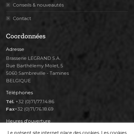
Conseils & nouveautés
Contact
Coordonnées
Adresse
Brasserie LEGRAND S.A.
Rue Barthélemy Molet, 5
5060 Sambreville - Tamines
BELGIQUE
Téléphones
Tél.
+32 (0)71/77.14.86
Fax
+32 (0)71/76.18.69
Heures d'ouverture
Lun 8h00-12h00 et 12h30-14h30
Le présent site internet place des cookies. Les cookies