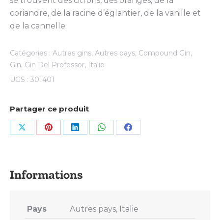
se trouvent des citrons, des oranges, de la
coriandre, de la racine d’églantier, de la vanille et
de la cannelle.
Catégories :
Autres gins
,
Autres pays
,
Compound Gin
,
Gin
,
Gin Del Professor
,
Italie
UGS :
301401
Partager ce produit
Share
Share
Share
Share
Share
on
on
on
on
on
X
Pinterest
LinkedIn
WhatsApp
Facebook
Pays
Autres pays, Italie