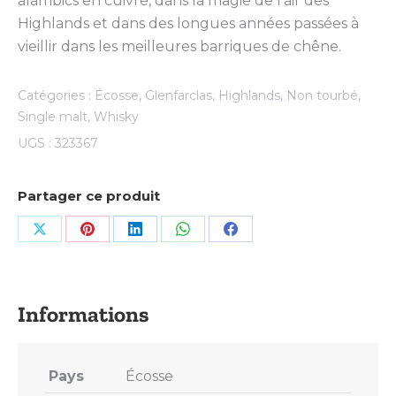
alambics en cuivre, dans la magie de l’air des
Highlands et dans des longues années passées à
vieillir dans les meilleures barriques de chêne.
Catégories :
Écosse
,
Glenfarclas
,
Highlands
,
Non tourbé
,
Single malt
,
Whisky
UGS :
323367
Partager ce produit
Share
Share
Share
Share
Share
on
on
on
on
on
X
Pinterest
LinkedIn
WhatsApp
Facebook
Pays
Écosse