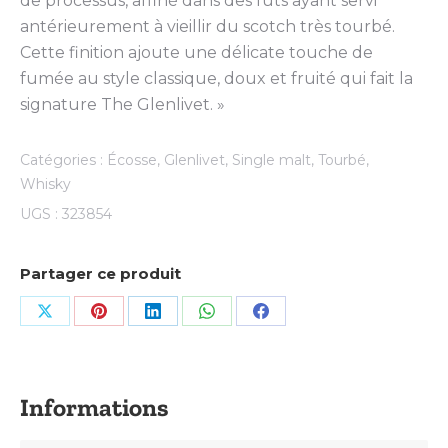
de processus, affiné dans des fûts ayant servi
antérieurement à vieillir du scotch très tourbé.
Cette finition ajoute une délicate touche de
fumée au style classique, doux et fruité qui fait la
signature The Glenlivet. »
Catégories :
Écosse
,
Glenlivet
,
Single malt
,
Tourbé
,
Whisky
UGS :
323854
Partager ce produit
Share
Share
Share
Share
Share
on
on
on
on
on
X
Pinterest
LinkedIn
WhatsApp
Facebook