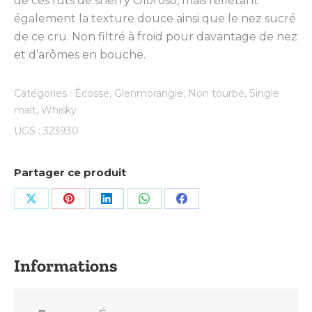
de ces fûts de sherry Oloroso, mais reflétant
également la texture douce ainsi que le nez sucré
de ce cru. Non filtré à froid pour davantage de nez
et d’arômes en bouche.
Catégories :
Écosse
,
Glenmorangie
,
Non tourbé
,
Single
malt
,
Whisky
UGS :
323930
Partager ce produit
Share
Share
Share
Share
Share
on
on
on
on
on
X
Pinterest
LinkedIn
WhatsApp
Facebook