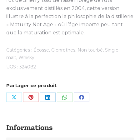
fût de Sherry. Issu de l’assemblage de fûts
exclusivement distillés en 2004, cette version
illustre à la perfection la philosophie de la distillerie
« Maturity Not Age » où l’âge importe peu tant
que la maturation est optimale.
Catégories :
Écosse
,
Glenrothes
,
Non tourbé
,
Single
malt
,
Whisky
UGS :
324082
Partager ce produit
Share
Share
Share
Share
Share
on
on
on
on
on
X
Pinterest
LinkedIn
WhatsApp
Facebook