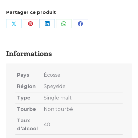
Partager ce produit
Share
Share
Share
Share
Share
on
on
on
on
on
X
Pinterest
LinkedIn
WhatsApp
Facebook
Pays
Écosse
Région
Speyside
Type
Single malt
Tourbe
Non tourbé
Taux
40
d'alcool