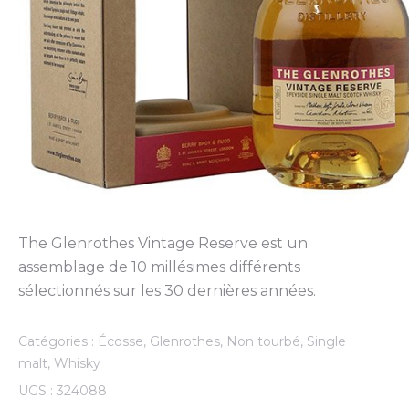
The Glenrothes Vintage Reserve est un
assemblage de 10 millésimes différents
sélectionnés sur les 30 dernières années.
Catégories :
Écosse
,
Glenrothes
,
Non tourbé
,
Single
malt
,
Whisky
UGS :
324088