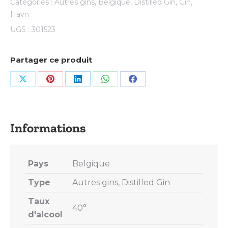
Catégories :
Autres gins
,
Belgique
,
Distilled Gin
,
Gin
,
Havn
UGS :
301523
Partager ce produit
Share
Share
Share
Share
Share
on
on
on
on
on
X
Pinterest
LinkedIn
WhatsApp
Facebook
Pays
Belgique
Type
Autres gins, Distilled Gin
Taux
40°
d'alcool