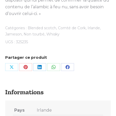
dispositif qui lui permet de confirmer la qualité du
contenu de l’alambic à feu nu, sans avoir besoin
d’ouvrir celui-ci. »
Catégories :
Blended scotch
,
Comté de Cork
,
Irlande
,
Jameson
,
Non tourbé
,
Whisky
UGS :
325235
Partager ce produit
Share
Share
Share
Share
Share
on
on
on
on
on
X
Pinterest
LinkedIn
WhatsApp
Facebook
Pays
Irlande