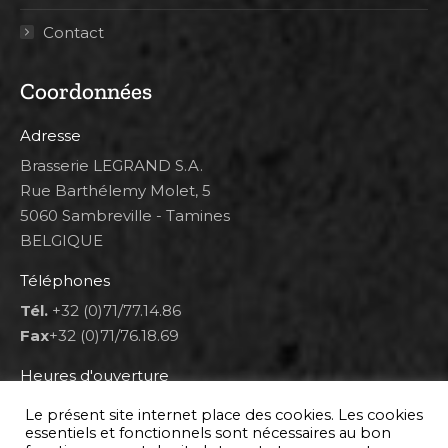
Contact
Coordonnées
Adresse
Brasserie LEGRAND S.A.
Rue Barthélemy Molet, 5
5060 Sambreville - Tamines
BELGIQUE
Téléphones
Tél.
+32 (0)71/77.14.86
Fax
+32 (0)71/76.18.69
Heures d'ouverture
Lun 8h00-12h00 et 12h30-14h30
Le présent site internet place des cookies. Les cookies
Mar au ven 8h00-12h00 et 12h30-17h00
essentiels et fonctionnels sont nécessaires au bon