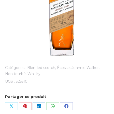
Catégories :
Blended scotch
,
Écosse
,
Johnnie Walker
,
Non tourbé
,
Whisky
UGS :
325510
Partager ce produit
Share
Share
Share
Share
Share