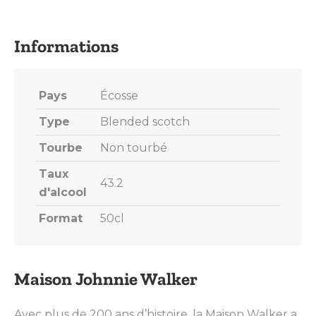
on
on
on
on
on
X
Pinterest
LinkedIn
WhatsApp
Facebook
Pays
Écosse
Type
Blended scotch
Tourbe
Non tourbé
Taux
43.2
d'alcool
Format
50cl
Maison Johnnie Walker
Avec plus de 200 ans d’histoire, la Maison Walker a