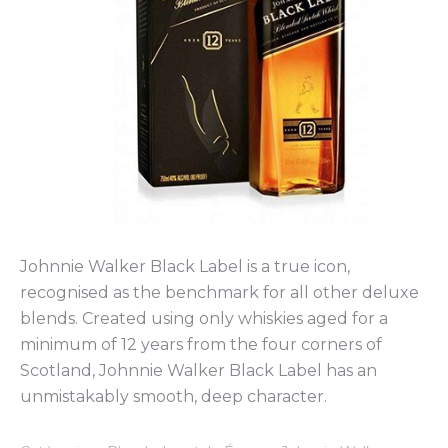
Johnnie Walker Black Label is a true icon,
recognised as the benchmark for all other deluxe
blends. Created using only whiskies aged for a
minimum of 12 years from the four corners of
Scotland, Johnnie Walker Black Label has an
unmistakably smooth, deep character.