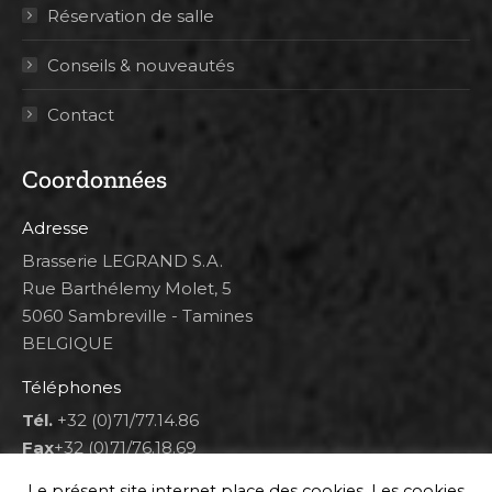
Réservation de salle
Conseils & nouveautés
Contact
Coordonnées
Adresse
Brasserie LEGRAND S.A.
Rue Barthélemy Molet, 5
5060 Sambreville - Tamines
BELGIQUE
Téléphones
Tél.
+32 (0)71/77.14.86
Fax
+32 (0)71/76.18.69
Heures d'ouverture
Le présent site internet place des cookies. Les cookies