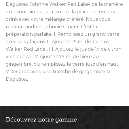
Dégustez Johnnie Walker Red Label de la manière
que vous aimez : pur, sur de la glace, ou en long
drink avec votre mélange préféré. Nous vous
recommandons Johnnie Ginger. C’est la
préparation parfaite. I. Remplissez un grand verre
avec des glaçons. II. Ajoutez 25 ml de Johnnie
Walker Red Label. III. Ajoutez le jus de ¼ de citron
vert pressé. IV. Ajoutez 75 ml de bière au
gingembre, ou remplissez le verre jusqu’en haut.
V.Décorez avec une tranche de gingembre. VI.
Dégustez.
Découvrez notre gamme