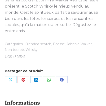
dans les cocktails. Johnnie Walker Red Label est à
présent le Scotch Whisky le mieux vendu au
monde. C’est le spiritueux parfait à savourer aussi
bien dans les fêtes, les soirées et les rencontres
sociales, qu’à la maison ou en sortie. Dégustez-le
entre amis.
Catégories :
Blended scotch
,
Écosse
,
Johnnie Walker
,
Non tourbé
,
Whisky
UGS :
325541
Partager ce produit
Share
Share
Share
Share
Share
on
on
on
on
on
X
Pinterest
LinkedIn
WhatsApp
Facebook