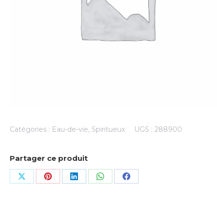
Catégories :
Eau-de-vie
,
Spiritueux
UGS :
288900
Partager ce produit
Share
Share
Share
Share
Share
on
on
on
on
on
X
Pinterest
LinkedIn
WhatsApp
Facebook