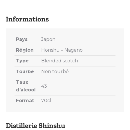
on
on
on
on
on
X
Pinterest
LinkedIn
WhatsApp
Facebook
Pays
Japon
Région
Honshu – Nagano
Type
Blended scotch
Tourbe
Non tourbé
Taux
43
d'alcool
Format
70cl
Distillerie Shinshu