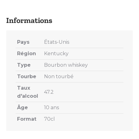
on
on
on
on
on
X
Pinterest
LinkedIn
WhatsApp
Facebook
Pays
États-Unis
Région
Kentucky
Type
Bourbon whiskey
Tourbe
Non tourbé
Taux
47.2
d'alcool
Âge
10 ans
Format
70cl