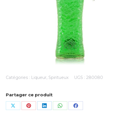
Catégories :
Liqueur
,
Spiritueux
UGS :
280080
Partager ce produit
Share
Share
Share
Share
Share
on
on
on
on
on
X
Pinterest
LinkedIn
WhatsApp
Facebook