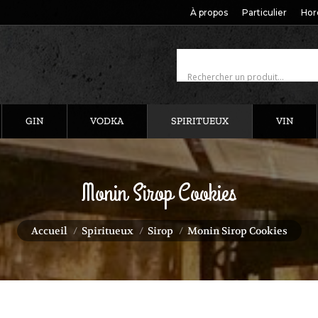
À propos
Particulier
Hor
GIN
VODKA
SPIRITUEUX
VIN
Monin Sirop Cookies
Vous êtes ici :
Accueil
Spiritueux
Sirop
Monin Sirop Cookies