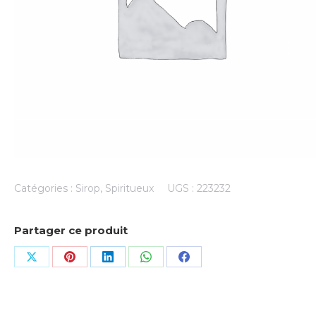
Catégories :
Sirop
,
Spiritueux
UGS :
223232
Partager ce produit
Share
Share
Share
Share
Share
on
on
on
on
on
X
Pinterest
LinkedIn
WhatsApp
Facebook