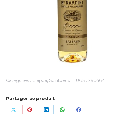
Catégories :
Grappa
,
Spiritueux
UGS :
290462
Partager ce produit
Share
Share
Share
Share
Share
on
on
on
on
on
X
Pinterest
LinkedIn
WhatsApp
Facebook