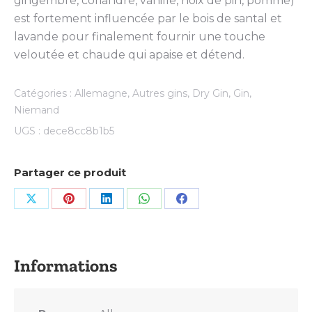
gingembre, coriandre, vanille, noix de pin, pomme)
est fortement influencée par le bois de santal et
lavande pour finalement fournir une touche
veloutée et chaude qui apaise et détend.
Catégories :
Allemagne
,
Autres gins
,
Dry Gin
,
Gin
,
Niemand
UGS :
dece8cc8b1b5
Partager ce produit
Share
Share
Share
Share
Share
on
on
on
on
on
X
Pinterest
LinkedIn
WhatsApp
Facebook