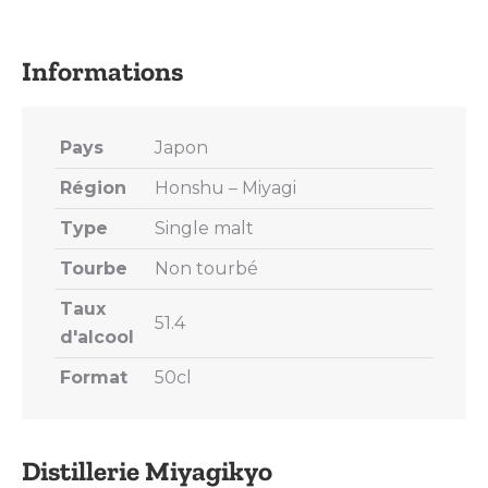
on
on
on
on
on
X
Pinterest
LinkedIn
WhatsApp
Facebook
Pays
Japon
Région
Honshu – Miyagi
Type
Single malt
Tourbe
Non tourbé
Taux
51.4
d'alcool
Format
50cl
Distillerie Miyagikyo