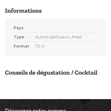
X
Pinterest
LinkedIn
WhatsApp
Facebook
Pays
Type
Autres spiritueux, Anisé
Format
70 cl
Conseils de dégustation / Cocktail
Découvrez notre gamme