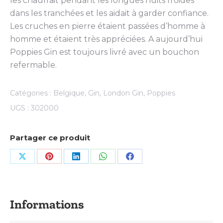
les chauffait pendant les longues nuits froides
dans les tranchées et les aidait à garder confiance.
Les cruches en pierre étaient passées d’homme à
homme et étaient très appréciées. A aujourd’hui
Poppies Gin est toujours livré avec un bouchon
refermable.
Catégories :
Belgique
,
Gin
,
London Gin
,
Poppies
UGS :
302000
Partager ce produit
Share
Share
Share
Share
Share
on
on
on
on
on
X
Pinterest
LinkedIn
WhatsApp
Facebook