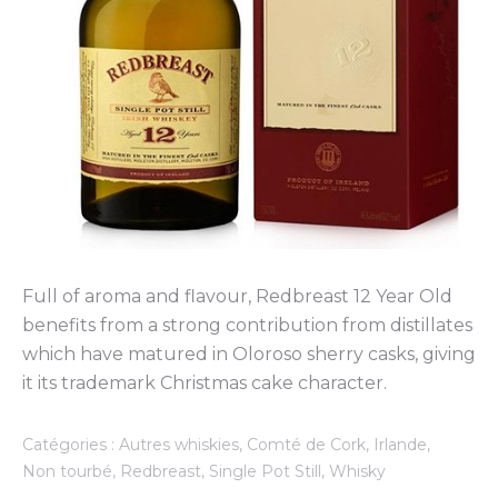
Full of aroma and flavour, Redbreast 12 Year Old
benefits from a strong contribution from distillates
which have matured in Oloroso sherry casks, giving
it its trademark Christmas cake character.
Catégories :
Autres whiskies
,
Comté de Cork
,
Irlande
,
Non tourbé
,
Redbreast
,
Single Pot Still
,
Whisky