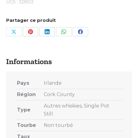
UGS :
328512
Partager ce produit
Share
Share
Share
Share
Share
on
on
on
on
on
X
Pinterest
LinkedIn
WhatsApp
Facebook
Pays
Irlande
Région
Cork County
Autres whiskies, Single Pot
Type
Still
Tourbe
Non tourbé
Taux