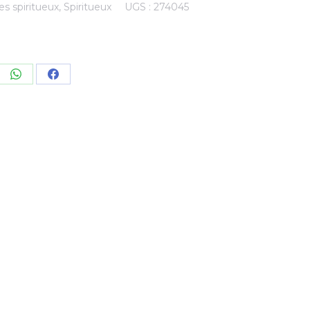
es spiritueux
,
Spiritueux
UGS :
274045
re
Share
Share
on
on
kedIn
WhatsApp
Facebook