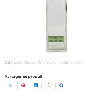
Catégories :
Square One
,
Vodka
UGS :
292720
Partager ce produit
Share
Share
Share
Share
Share
on
on
on
on
on
X
Pinterest
LinkedIn
WhatsApp
Facebook