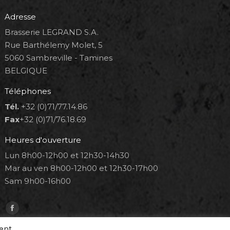
Adresse
Brasserie LEGRAND S.A.
Rue Barthélemy Molet, 5
5060 Sambreville - Tamines
BELGIQUE
Téléphones
Tél.
+32 (0)71/77.14.86
Fax
+32 (0)71/76.18.69
Heures d'ouverture
Lun 8h00-12h00 et 12h30-14h30
Mar au ven 8h00-12h00 et 12h30-17h00
Sam 9h00-16h00
Trouvez nous sur :
Facebook
page
ment