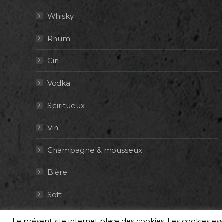
Whisky
Rhum
Gin
Vodka
Spiritueux
Vin
Champagne & mousseux
Bière
Soft
Le présent site internet place des cookies. Les cookies e