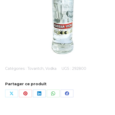
Catégories :
Tovaritch
,
Vodka
UGS :
292800
Partager ce produit
Share
Share
Share
Share
Share
on
on
on
on
on
X
Pinterest
LinkedIn
WhatsApp
Facebook