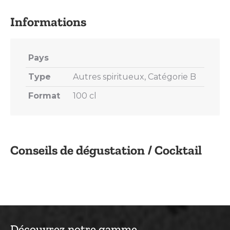
X
Pinterest
LinkedIn
WhatsApp
Facebook
Pays
Type
Autres spiritueux, Catégorie B
Format
100 cl
Conseils de dégustation / Cocktail
Découvrez notre gamme