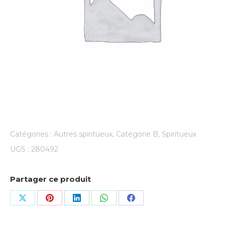
Catégories :
Autres spiritueux
,
Catégorie B
,
Spiritueux
UGS :
280492
Partager ce produit
Share
Share
Share
Share
Share
on
on
on
on
on