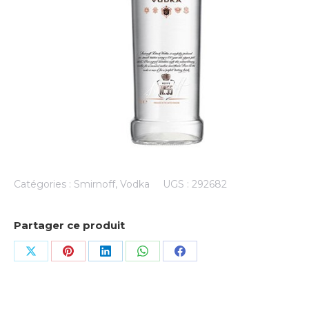
Catégories :
Smirnoff
,
Vodka
UGS :
292682
Partager ce produit
Share
Share
Share
Share
Share
on
on
on
on
on
X
Pinterest
LinkedIn
WhatsApp
Facebook