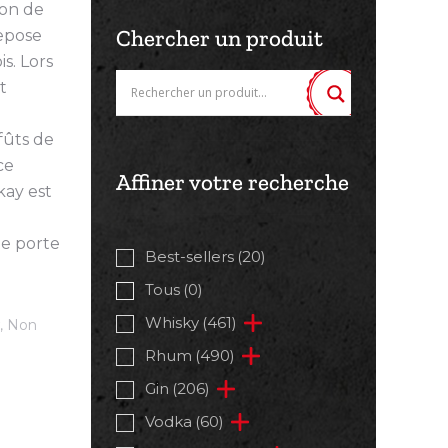
ion de
Chercher un produit
repose
s. Lors
t
e
fûts de
ce
Affiner votre recherche
kay est
te porte
Best-sellers
(20)
Tous
(0)
Whisky
(461)
,
Non
Rhum
(490)
Gin
(206)
Vodka
(60)