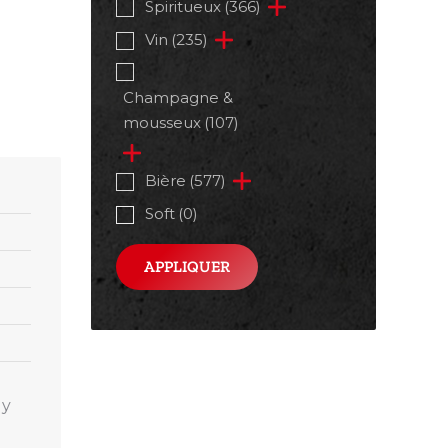
Spiritueux
(366)
Vin
(235)
Champagne &
mousseux
(107)
Bière
(577)
Soft
(0)
APPLIQUER
 y