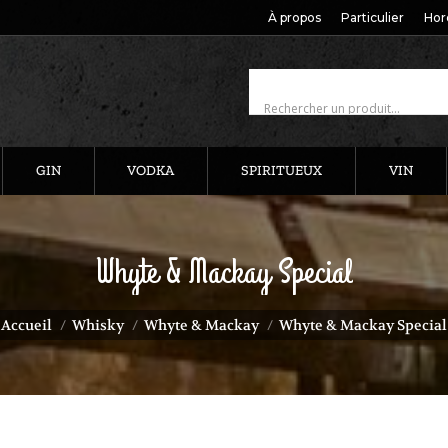
À propos
Particulier
Hor
GIN
VODKA
SPIRITUEUX
VIN
Whyte & Mackay Special
us êtes ici :
Accueil
Whisky
Whyte & Mackay
Whyte & Mackay Special