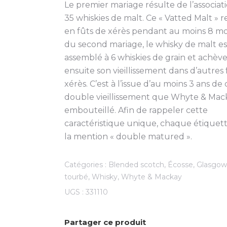
Le premier mariage résulte de l’associat
35 whiskies de malt. Ce « Vatted Malt » 
en fûts de xérès pendant au moins 8 moi
du second mariage, le whisky de malt es
assemblé à 6 whiskies de grain et achèv
ensuite son vieillissement dans d’autres 
xérès. C’est à l’issue d’au moins 3 ans de 
double vieillissement que Whyte & Mac
embouteillé. Afin de rappeler cette
caractéristique unique, chaque étiquet
la mention « double matured ».
Catégories :
Blended scotch
,
Écosse
,
Glasgow
tourbé
,
Whisky
,
Whyte & Mackay
UGS :
331110
Partager ce produit