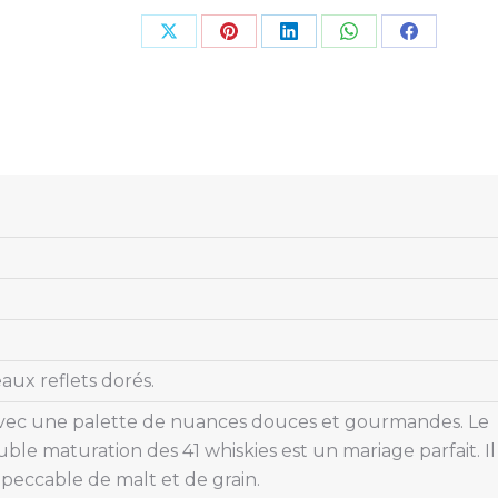
Share
Share
Share
Share
Share
on
on
on
on
on
X
Pinterest
LinkedIn
WhatsApp
Facebook
aux reflets dorés.
vec une palette de nuances douces et gourmandes. Le
ble maturation des 41 whiskies est un mariage parfait. Il
mpeccable de malt et de grain.