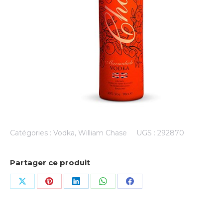
Catégories :
Vodka
,
William Chase
UGS :
292870
Partager ce produit
Share
Share
Share
Share
Share
on
on
on
on
on
X
Pinterest
LinkedIn
WhatsApp
Facebook