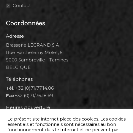
Contact
Coordonnées
Adresse
Brasserie LEGRAND S.A.
Rue Barthélemy Molet, 5
5060 Sambreville - Tamines
BELGIQUE
Téléphones
Tél.
+32 (0)71/77.14.86
Fax
+32 (0)71/76.18.69
Heures d'ouverture
Lun 8h00-12h00 et 12h30-14h30
Le présent site internet place des cookies. Les cookies
Mar au ven 8h00-12h00 et 12h30-17h00
essentiels et fonctionnels sont nécessaires au bon
fonctionnement du site Internet et ne peuvent pas
Sam 9h00-16h00