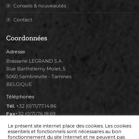
Conseils & nouveautés
Contact
Coordonnées
Adresse
Brasserie LEGRAND S.A.
Rue Barthélemy Molet, 5
5060 Sambreville - Tamines
BELGIQUE
Téléphones
Tél.
+32 (0)71/77.14.86
Fax
+32 (0)71/76.18.69
Heures d'ouverture
Le présent site internet place des cookies. Les cookies
essentiels et fonctionnels sont nécessaires au bon
Lun 8h00-12h00 et 12h30-14h30
fonctionnement du site Internet et ne peuvent pas