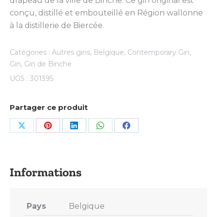
drapeau de la ville de Binche. Ce gin original est
conçu, distillé et embouteillé en Région wallonne
à la distillerie de Biercée.
Catégories :
Autres gins
,
Belgique
,
Contemporary Gin
,
Gin
,
Gin de Binche
UGS :
301395
Partager ce produit
Share
Share
Share
Share
Share
on
on
on
on
on
X
Pinterest
LinkedIn
WhatsApp
Facebook
Pays
Belgique