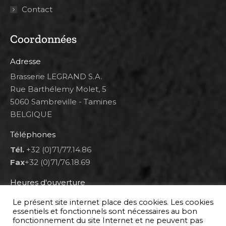
Contact
Coordonnées
Adresse
Brasserie LEGRAND S.A.
Rue Barthélemy Molet, 5
5060 Sambreville - Tamines
BELGIQUE
Téléphones
Tél.
+32 (0)71/77.14.86
Fax
+32 (0)71/76.18.69
Heures d'ouverture
Lun 8h00-12h00 et 12h30-14h30
Le présent site internet place des cookies. Les cookies
Mar au ven 8h00-12h00 et 12h30-17h00
essentiels et fonctionnels sont nécessaires au bon
fonctionnement du site Internet et ne peuvent pas
Sam 9h00-16h00