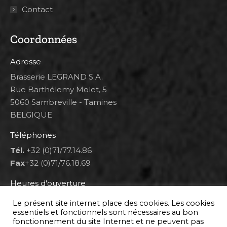
Contact
Coordonnées
Adresse
Brasserie LEGRAND S.A.
Rue Barthélemy Molet, 5
5060 Sambreville - Tamines
BELGIQUE
Téléphones
Tél.
+32 (0)71/77.14.86
Fax
+32 (0)71/76.18.69
Heures d'ouverture
Lun 8h00-12h00 et 12h30-14h30
Le présent site internet place des cookies. Les cookies
Mar au ven 8h00-12h00 et 12h30-17h00
essentiels et fonctionnels sont nécessaires au bon
fonctionnement du site Internet et ne peuvent pas
Sam 9h00-16h00