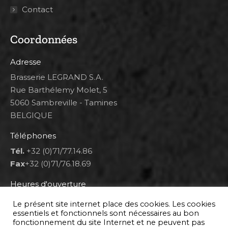
Contact
Coordonnées
Adresse
Brasserie LEGRAND S.A.
Rue Barthélemy Molet, 5
5060 Sambreville - Tamines
BELGIQUE
Téléphones
Tél.
+32 (0)71/77.14.86
Fax
+32 (0)71/76.18.69
Heures d'ouverture
Lun 8h00-12h00 et 12h30-14h30
Le présent site internet place des cookies. Les cookies
Mar au ven 8h00-12h00 et 12h30-17h00
essentiels et fonctionnels sont nécessaires au bon
fonctionnement du site Internet et ne peuvent pas
Sam 9h00-16h00