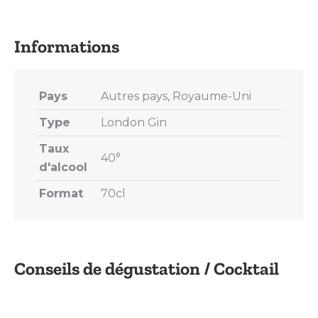
on
on
on
on
on
X
Pinterest
LinkedIn
WhatsApp
Facebook
Pays
Autres pays, Royaume-Uni
Type
London Gin
Taux
40°
d'alcool
Format
70cl
Conseils de dégustation / Cocktail