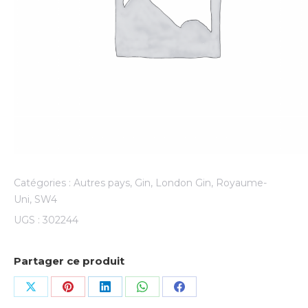
Catégories :
Autres pays
,
Gin
,
London Gin
,
Royaume-
Uni
,
SW4
UGS :
302244
Partager ce produit
Share
Share
Share
Share
Share